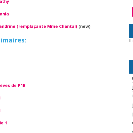
Cathy
ania
Sandrine (remplaçante Mme Chantal)
(new)
rimaires:
Il
lèves de P1B
1
1
ie 1