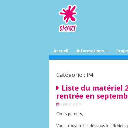
Aller
au
contenu
Accueil
Informations
Proje
News par classe
Desti
déch
Feuilles d’infos
Catégorie : P4
En ro
colla
Infos APSMART
Liste du matériel 
Bibli
Infos PSE
rentrée en septembr
Infos UFAPEC
8 juillet 2020
Calendrier mensuel
scolaire
Chers parents,
Menus du mois
Vous trouverez ci-dessous les fichiers 