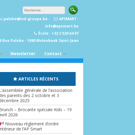
sec.paloke@ind-groupe.be -
APSMART :
info@apsmart.be
École : +32 2 520 64 07
9 Rue Paloke - 1080 Molenbeek Saint-Jean
Newsletter
Contact
Liens utiles
ARTICLES RÉCENTS
L’assemblée générale de l’association
des parents des 2 octobre et 3
décembre 2025
Brunch – Brocante spéciale Kids – 19
avril 2026
Nouveau règlement d’ordre
intérieur de l’AP Smart