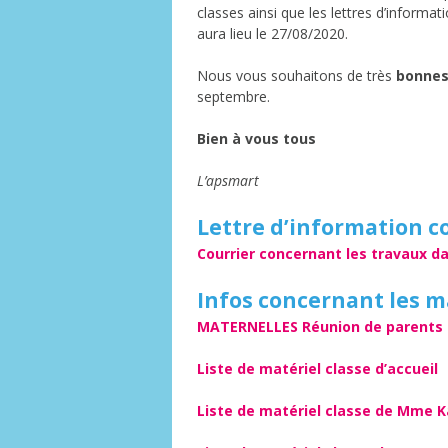
PV de réunions
classes ainsi que les lettres d’informa
aura lieu le 27/08/2020.
CoPa – Conseil de
participation
Nous vous souhaitons de très
bonnes
Brochure d’accueil
septembre.
Bien à vous tous
L’apsmart
Lettre d’information co
Courrier concernant les travaux da
Infos concernant les m
MATERNELLES Réunion de parents c
Liste de matériel classe d’accueil
Liste de matériel classe de Mme K