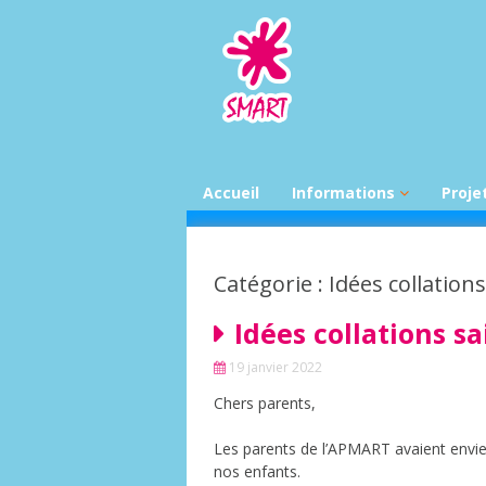
Aller
au
contenu
Accueil
Informations
Proje
News par classe
Desti
déch
Feuilles d’infos
Catégorie : Idées collation
En ro
colla
Infos APSMART
Idées collations s
Bibli
Infos PSE
19 janvier 2022
Infos UFAPEC
Chers parents,
Calendrier mensuel
scolaire
Les parents de l’APMART avaient envie
Menus du mois
nos enfants.