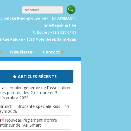
sec.paloke@ind-groupe.be -
APSMART :
info@apsmart.be
École : +32 2 520 64 07
9 Rue Paloke - 1080 Molenbeek Saint-Jean
Newsletter
Contact
Liens utiles
ARTICLES RÉCENTS
L’assemblée générale de l’association
des parents des 2 octobre et 3
décembre 2025
Brunch – Brocante spéciale Kids – 19
avril 2026
Nouveau règlement d’ordre
intérieur de l’AP Smart