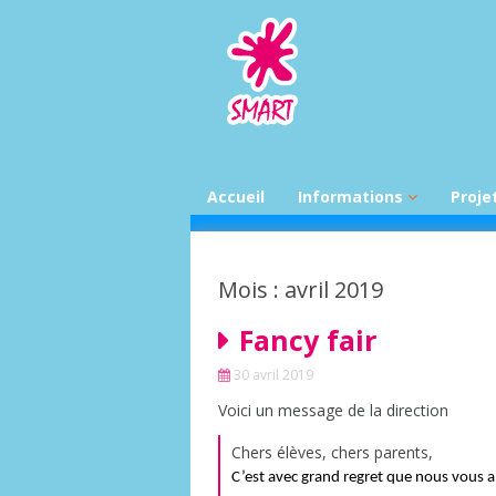
Aller
au
contenu
Accueil
Informations
Proje
News par classe
Desti
déch
Feuilles d’infos
Mois : avril 2019
En ro
colla
Infos APSMART
Fancy fair
Bibli
Infos PSE
30 avril 2019
Infos UFAPEC
Voici un message de la direction
Calendrier mensuel
scolaire
Chers élèves, chers parents,
Menus du mois
C’est avec grand regret que nous vou