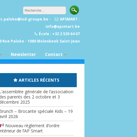
sec.paloke@ind-groupe.be -
APSMART :
info@apsmart.be
École : +32 2 520 64 07
9 Rue Paloke - 1080 Molenbeek Saint-Jean
Newsletter
Contact
Liens utiles
ARTICLES RÉCENTS
L’assemblée générale de l’association
des parents des 2 octobre et 3
décembre 2025
Brunch – Brocante spéciale Kids – 19
avril 2026
Nouveau règlement d’ordre
intérieur de l’AP Smart