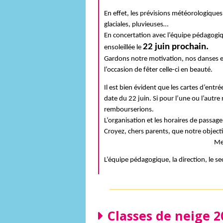
PV de réunions
En effet, les prévisions météorologique
CoPa – Conseil de
glaciales, pluvieuses…
participation
En concertation avec l’équipe pédagogiq
Brochure d’accueil
22 juin prochain.
ensoleillée le 
Gardons notre motivation, nos danses et 
l’occasion de fêter celle-ci en beauté.
Il est bien évident que les cartes d‘entré
date du 22 juin. Si pour l’une ou l’autre
rembourserions. 
L’organisation et les horaires de passage
Croyez, chers parents, que notre objectif 
Me
L’équipe pédagogique, la direction, le se
Classes de neige 2