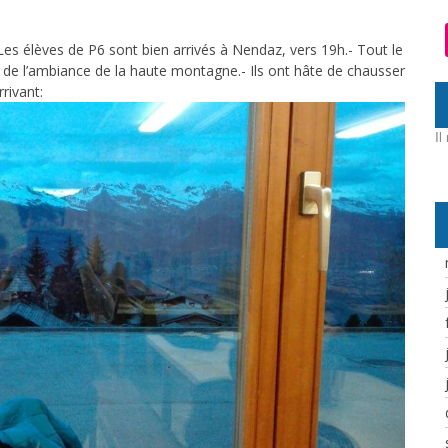
Les élèves de P6 sont bien arrivés à Nendaz, vers 19h.- Tout le
à de l’ambiance de la haute montagne.- Ils ont hâte de chausser
rivant:
Il