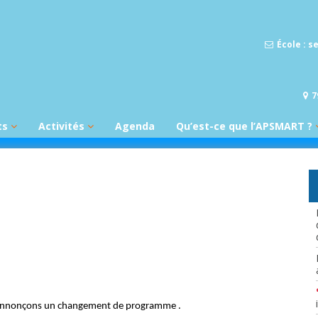
École : 
7
ts
Activités
Agenda
Qu’est-ce que l’APSMART ?
nation zéro
Maternelles
Activités AP
ROI : Règlement
et
d’ordre intérieur de
l’APSMART
P1
Activités et sorties
ute pour une
scolaires
Idées collations
tion saine
saines
P2
Activités
othèque
parascolaires
Planning des
P3
classes
P4
Catalogue
P5
Règlement
P6
s annonçons un changement de programme .