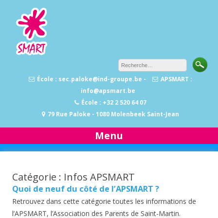
Aller
au
contenu
École : sec.paloke@ind-groupe.be -
APSMART :
info@apsmart.be
École : +32 2 520 64 07
79 Rue Paloke - 1080 Molenbeek Saint-Jean
Menu
Catégorie : Infos APSMART
Quoi de neuf du côté de l’APSMART ?
Retrouvez dans cette catégorie toutes les informations de
l’APSMART, l’Association des Parents de Saint-Martin.